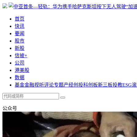
首页
快讯
要闻
股市
新股
信披+
公司
港美股
数据
基金
金融
视听
评论
专题
产经
创投
科创板
新三板
投教
ESG
滚
公众号