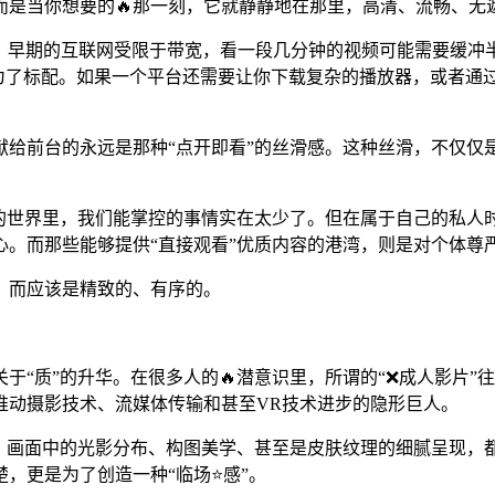
而是当你想要的🔥那一刻，它就静静地在那里，高清、流畅、无
。早期的互联网受限于带宽，看一段几分钟的视频可能需要缓冲
😎为了标配。如果一个平台还需要让你下载复杂的播放器，或者
献给前台的永远是那种“点开即看”的丝滑感。这种丝滑，不仅仅
杂的世界里，我们能掌控的事情实在太少了。但在属于自己的私人
心。而那些能够提供“直接观看”优质内容的港湾，则是对个体尊
，而应该是精致的、有序的。
须聊聊关于“质”的升华。在很多人的🔥潜意识里，所谓的“❌成人
推动摄影技术、流媒体传输和甚至VR技术进步的隐形巨人。
现，画面中的光影分布、构图美学、甚至是皮肤纹理的细腻呈现，
，更是为了创造一种“临场⭐感”。