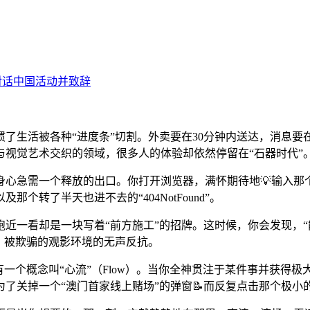
生活被各种“进度条”切割。外卖要在30分钟内送达，消息要在
视觉艺术交织的领域，很多人的体验却依然停留在“石器时代”
身心急需一个释放的出口。你打开浏览器，满怀期待地💡输入那
转了半天也进不去的“404NotFound”。
近一看却是一块写着“前方施工”的招牌。这时候，你会发现，“
、被欺骗的观影环境的无声反抗。
有一个概念叫“心流”（Flow）。当你全神贯注于某件事并获得
了关掉一个“澳门首家线上赌场”的弹窗📝而反复点击那个极小