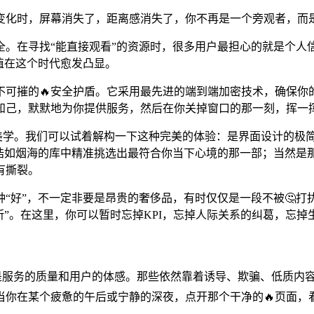
变化时，屏幕消失了，距离感消失了，你不再是一个旁观者，而
全。在寻找“能直接观看”的资源时，很多用户最担心的就是个
值在这个时代愈发凸显。
不可摧的🔥安全护盾。它采用最先进的端到端加密技术，确保你
知己，默默地为你提供服务，然后在你关掉窗口的那一刻，挥一
极美学。我们可以试着解构一下这种完美的体验：是界面设计的极
浩如烟海的库中精准挑选出最符合你当下心境的那一部；当然
有撕裂。
“好”，不一定非要是昂贵的奢侈品，有时仅仅是一段不被🤔打
所”。在这里，你可以暂时忘掉KPI，忘掉人际关系的纠葛，忘掉
而是服务的质量和用户的体感。那些依然靠着诱导、欺骗、低质内
你在某个疲惫的午后或宁静的深夜，点开那个干净的🔥页面，