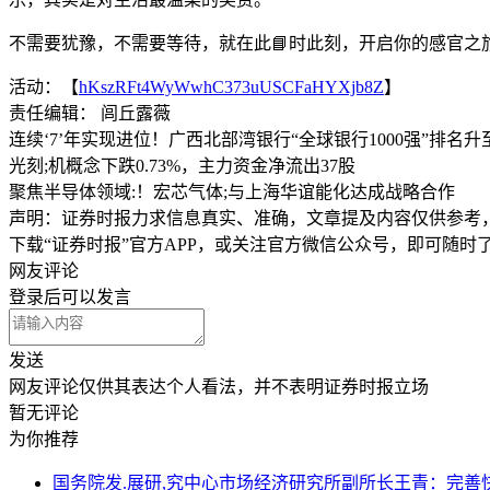
不需要犹豫，不需要等待，就在此📘时此刻，开启你的感官之
活动：【
hKszRFt4WyWwhC373uUSCFaHYXjb8Z
】
责任编辑： 闾丘露薇
连续‘7’年实现进位！广西北部湾银行“全球银行1000强”排名升至
光刻;机概念下跌0.73%，主力资金净流出37股
聚焦半导体领域:！宏芯气体;与上海华谊能化达成战略合作
声明：证券时报力求信息真实、准确，文章提及内容仅供参考
下载“证券时报”官方APP，或关注官方微信公众号，即可随
网友评论
登录
后可以发言
发送
网友评论仅供其表达个人看法，并不表明证券时报立场
暂无评论
为你推荐
国务院发.展研,究中心市场经济研究所副所长王青：完善