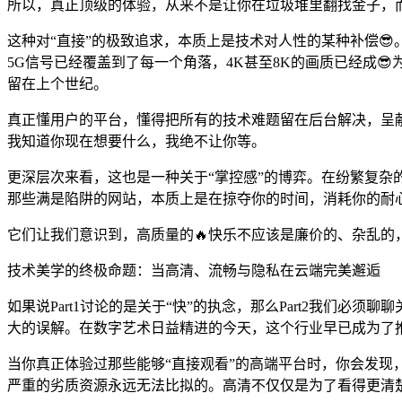
所以，真正顶级的体验，从来不是让你在垃圾堆里翻找金子，
这种对“直接”的极致追求，本质上是技术对人性的某种补偿
5G信号已经覆盖到了每一个角落，4K甚至8K的画质已经成
留在上个世纪。
真正懂用户的平台，懂得把所有的技术难题留在后台解决，呈
我知道你现在想要什么，我绝不让你等。
更深层次来看，这也是一种关于“掌控感”的博弈。在纷繁复
那些满是陷阱的网站，本质上是在掠夺你的时间，消耗你的耐
它们让我们意识到，高质量的🔥快乐不应该是廉价的、杂乱的
技术美学的终极命题：当高清、流畅与隐私在云端完美邂逅
如果说Part1讨论的是关于“快”的执念，那么Part2我们必
大的误解。在数字艺术日益精进的今天，这个行业早已成为了
当你真正体验过那些能够“直接观看”的高端平台时，你会发
严重的劣质资源永远无法比拟的。高清不仅仅是为了看得更清楚