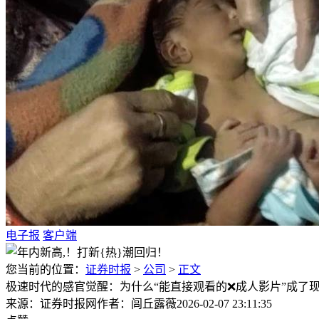
电子报
客户端
您当前的位置：
证券时报
>
公司
>
正文
极速时代的感官觉醒：为什么“能直接观看的❌成人影片”成了
来源：证券时报网
作者：闾丘露薇
2026-02-07 23:11:35