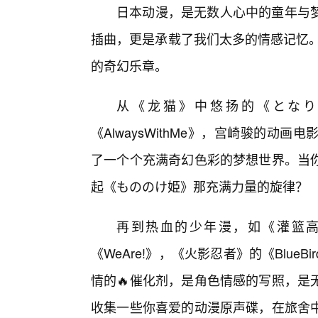
日本动漫，是无数人心中的童年与
插曲，更是承载了我们太多的情感记忆。
的奇幻乐章。
从《龙猫》中悠扬的《となり
《AlwaysWithMe》，宫崎骏的
了一个个充满奇幻色彩的梦想世界。当
起《もののけ姫》那充满力量的旋律？
再到热血的少年漫，如《灌篮
《WeAre!》，《火影忍者》的《Blu
情的🔥催化剂，是角色情感的写照，是
收集一些你喜爱的动漫原声碟，在旅舍