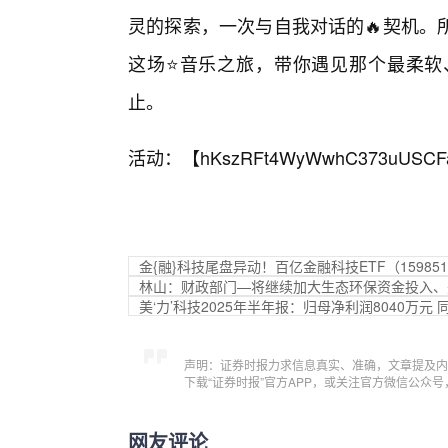
灵的探索，一次与自我对话的🔥契机。
这场⭐音乐之旅，带你遇见那个最柔软
止。
活动：【
hKszRFt4WyWwhC373uUSCF
金{融}科技尾盘异动！百亿金融科技ETF（1598
林山：财政部门—将继续加大生态环保资金投入、
美‘力’科技2025年半年报：归母净利润8040万元 
声明：证券时报力求信息真实、准确，文章提及内
下载“证券时报”官方APP，或关注官方微信公众
网友评论