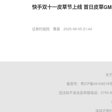
快手双十一皮草节上线 首日皮草GMV
证券时报网
曹晨
2025-08-05 21:44
关
备案号：
粤ICP备09109218
违法和不良信息举报电话：0755-83
深圳证券