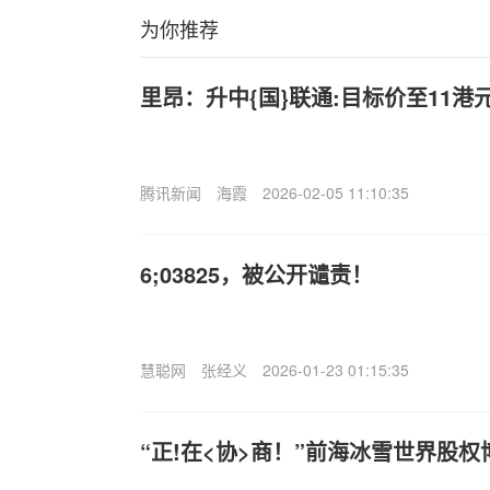
为你推荐
里昂：升中{国}联通:目标价至11港
腾讯新闻
海霞
2026-02-05 11:10:35
6;03825，被公开谴责！
慧聪网
张经义
2026-01-23 01:15:35
“正!在<协>商！”前海冰雪世界股权